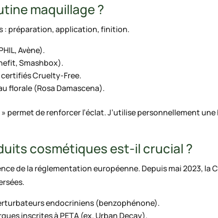
tine maquillage ?
s : préparation, application, finition.
PHIL, Avène).
enefit, Smashbox).
 certifiés Cruelty-Free.
eau florale (Rosa Damascena).
 permet de renforcer l’éclat. J’utilise personnellement une h
uits cosmétiques est-il crucial ?
uence de la réglementation européenne. Depuis mai 2023, la
ersées.
x perturbateurs endocriniens (benzophénone).
arques inscrites à PETA (ex. Urban Decay).